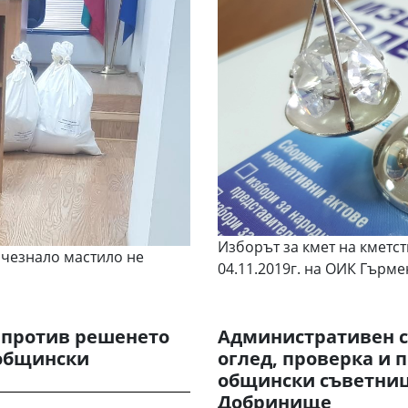
Изборът за кмет на кметс
зчезнало мастило не
04.11.2019г. на ОИК Гърм
 против решенето
Административен с
 общински
оглед, проверка и 
общински съветници
Добринище