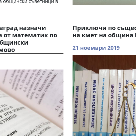
а общински съветници в
вград назначи
Приключи по същес
а от математик по
на кмет на община 
 общински
21 ноември 2019
мово