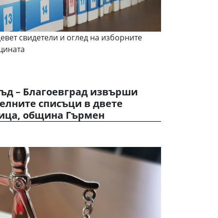
евет свидетели и оглед на изборните
щината
ъд – Благоевград извърши
елните списъци в двете
ница, община Гърмен