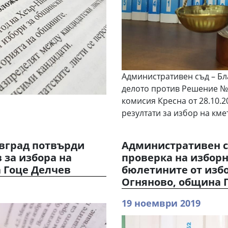
Административен съд – Бл
делото против Решение №
комисия Кресна от 28.10.2
резултати за избор на км
евград потвърди
Административен с
 за избора на
проверка на избор
 Гоце Делчев
бюлетините от избо
Огняново, община 
19 ноември 2019