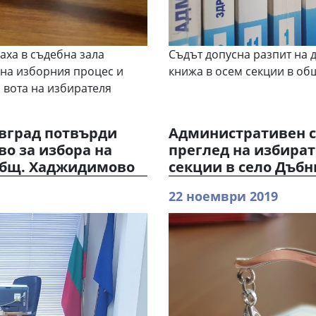
аха в съдебна зала
Съдът допусна разпит на д
 на изборния процес и
книжа в осем секции в об
 вота на избирателя
евград потвърди
Административен с
о за избора на
преглед на избират
 общ. Хаджидимово
секции в село Дъб
22 ноември 2019