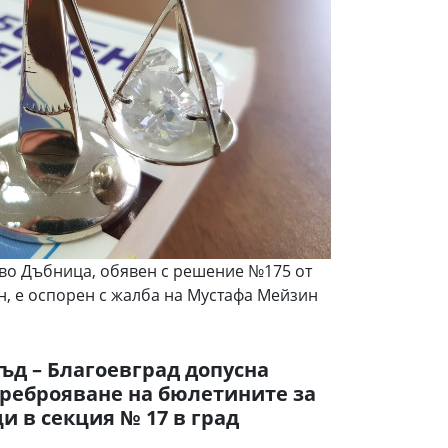
тво Дъбница, обявен с решение №175 от
ен, е оспорен с жалба на Мустафа Мейзин
ъд – Благоевград допусна
преброяване на бюлетините за
 в секция № 17 в град