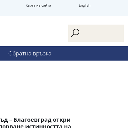
Карта на сайта
English
Обратна връзка
ъд – Благоевград откри
порване истинността на