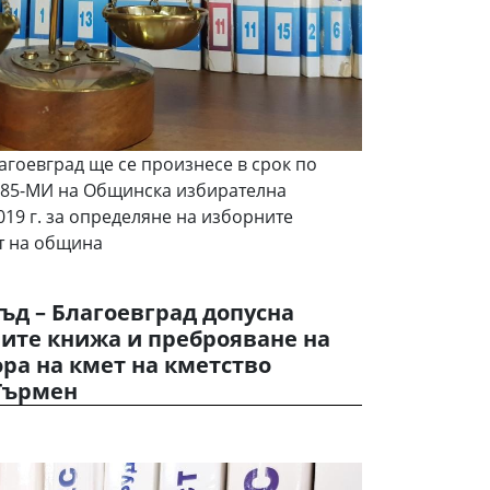
агоевград ще се произнесе в срок по
85-МИ на Общинска избирателна
019 г. за определяне на изборните
ет на община
ъд – Благоевград допусна
ните книжа и преброяване на
ра на кмет на кметство
Гърмен