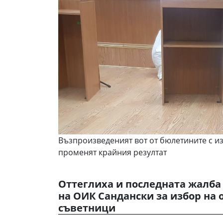
Възпроизведеният вот от бюлетините с и
променят крайния резултат
Оттеглиха и последната жалба
на ОИК Сандански за избор на
съветници