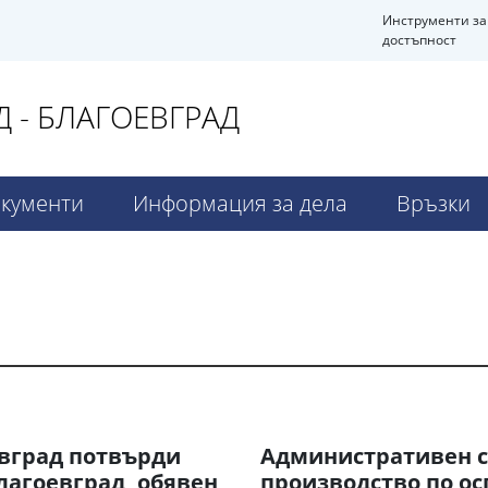
Инструменти за
достъпност
 - БЛАГОЕВГРАД
кументи
Информация за дела
Връзки
евград потвърди
Административен с
лагоевград, обявен
производство по ос