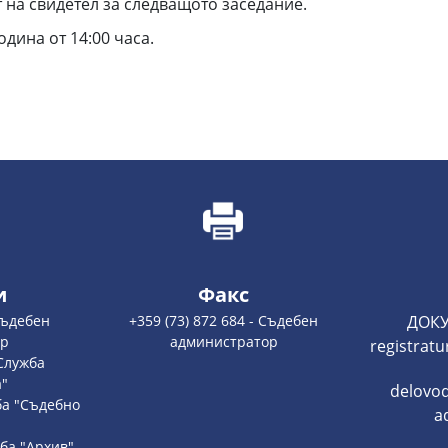
т на свидетел за следващото заседание.
дина от 14:00 часа.
и
Факс
 Съдебен
+359 (73) 872 684 - Съдебен
ДОКУ
ор
администратор
registratu
 Служба
а"
delovo
жба "Съдебно
a
"
жба "Архив"