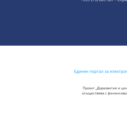
Единен портал за електро
Проект „Доразвитие и цен
осъществява с финансоват