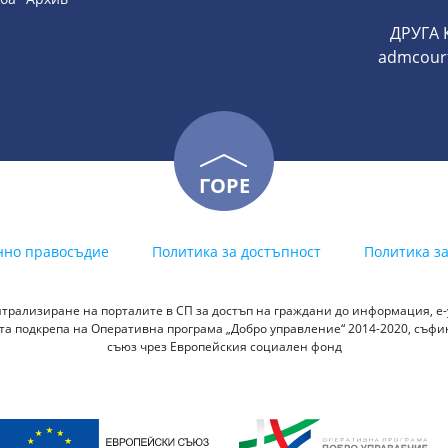
ДРУГА
admcourtb
ГОРЕ
нно правосъдие
Политика за достъпност
Политика з
трализиране на порталите в СП за достъп на граждани до информация, е-у
а подкрепа на Оперативна програма „Добро управление“ 2014-2020, съф
съюз чрез Европейския социален фонд