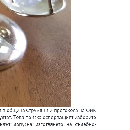
ии в община Струмяни и протокола на ОИК
зултат. Това поиска оспорващият изборите
дът допусна изготвянето на съдебно-