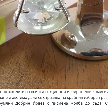
т протоколите на всички секционни избирателни комис
ане и ако има дали се отразява на крайния изборен ре
умяни Добрин Йовев с писмена молба до съда. Съ