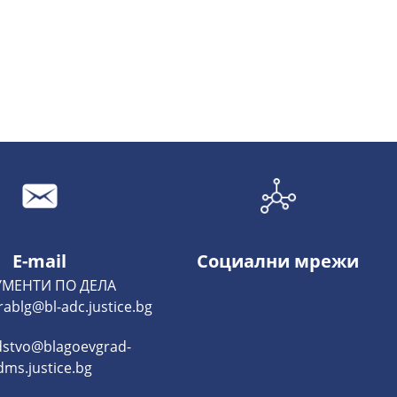
E-mail
Социални мрежи
МЕНТИ ПО ДЕЛА
rablg@bl-adc.justice.bg
dstvo@blagoevgrad-
dms.justice.bg