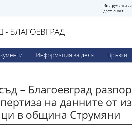
Инструменти за
достъпност
 - БЛАГОЕВГРАД
кументи
Информация за дела
Връзки
ъд – Благоевград разпор
пертиза на данните от из
ци в община Струмяни