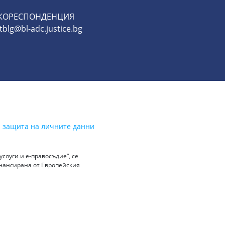
 КОРЕСПОНДЕНЦИЯ
lg@bl-adc.justice.bg
а защита на личните данни
слуги и е-правосъдие“, се
инансирана от Европейския